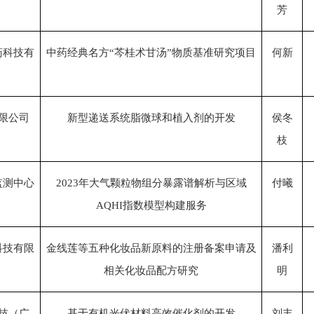
芳
药科技有
中药经典名方“芩桂术甘汤”物质基准研究项目
何新
限公司
新型递送系统脂微球和植入剂的开发
侯冬
枝
监测中心
2023年大气颗粒物组分暴露谱解析与区域
付曦
AQHI指数模型构建服务
科技有限
金线莲等五种化妆品新原料的注册备案申请及
潘利
相关化妆品配方研究
明
技（广
基于有机光伏材料高效催化剂的开发
刘丰