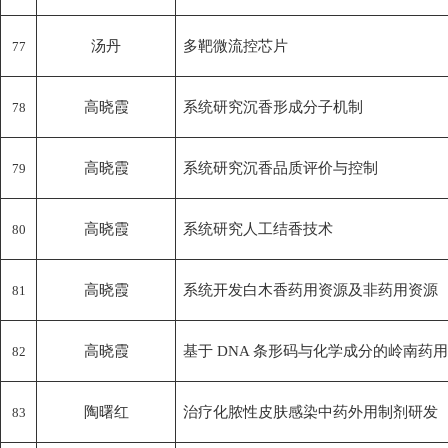
汤丹
多靶微流控芯片
77
高晓霞
系统研究沉香形成分子机制
78
高晓霞
系统研究沉香品质评价与控制
79
高晓霞
系统研究人工结香技术
80
高晓霞
系统开发白木香药用资源及非药用资源
81
高晓霞
基于
DNA 条形码与化学成分的岭南药
82
陶曙红
治疗化脓性皮肤感染中药外用制剂研发
83