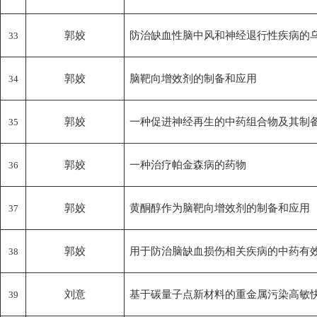
郭姣
防治缺血性脑中风和神经退行性疾病的
33
郭姣
脑靶向增效剂的制备和应用
34
郭姣
一种促进神经再生的中药组合物及其制
35
郭姣
一种治疗帕金森病的药物
36
郭姣
黄酮醇作为脑靶向增效剂的制备和应用
37
郭姣
用于防治脑缺血损伤相关疾病的中药有
38
刘意
基于碳量子点新材料的重金属污染高敏
39