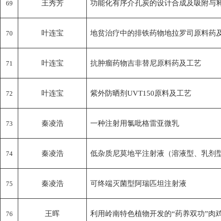
王秀芳
功能化有序介孔炭的设计合成及吸附与
69
叶连宝
地贫治疗中的排铁药物地拉罗司原料药
70
叶连宝
抗肿瘤药物吉非替尼原料药及工艺
71
叶连宝
紫外防晒剂UVT150原料及工艺
72
秦凌浩
一种注射用氯吡格雷亚微乳
73
秦凌浩
低杂质尼莫地平注射液（溶液型、乳剂
74
秦凌浩
可终端灭菌型阿瑞匹坦注射液
75
王晖
利用岭南特色植物开发的“药养双功”肉
76