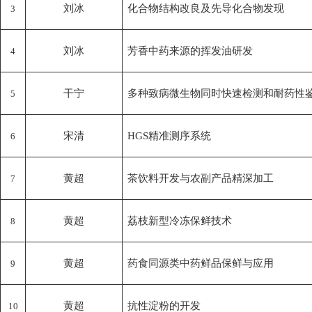
刘冰
化合物结构改良及先导化合物发现
3
刘冰
芳香中药来源的挥发油研发
4
干宁
多种致病微生物同时快速检测和耐药性
5
宋清
HGS精准测序系统
6
黄超
茶饮料开发与农副产品精深加工
7
黄超
荔枝新型冷冻保鲜技术
8
黄超
药食同源类中药鲜品保鲜与应用
9
黄超
抗性淀粉的开发
10