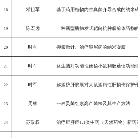
邓祖军
基于药用植物内生真菌介导合成的纳米
18
陈宏远
一种新型酶触发式靶向抗肿瘤前体药物
19
时军
抑瘢微针、治疗银屑病的纳米凝胶
20
时军
益生菌对功能性便秘小鼠利肠通便功能
21
时军
解酒护肝胶囊对大鼠酒精性肝损伤保护
22
周林
一种灵菌红素高产菌株及其生产方法
23
苏政权
治疗肥胖症1.1类中药（天然药物）新药
24