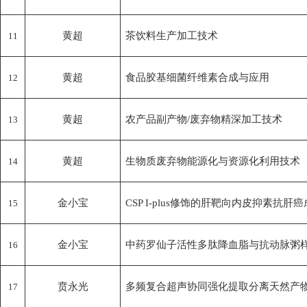
黄超
茶饮料生产加工技术
11
黄超
食品胶基细菌纤维素合成与应用
12
黄超
农产品副产物/废弃物精深加工技术
13
黄超
生物质废弃物能源化与资源化利用技术
14
金小宝
CSP I-plus修饰的肝靶向内皮抑素抗肝
15
金小宝
中药罗仙子活性多肽降血脂与抗动脉粥
16
贲永光
多频复合超声协同强化提取分离天然产
17