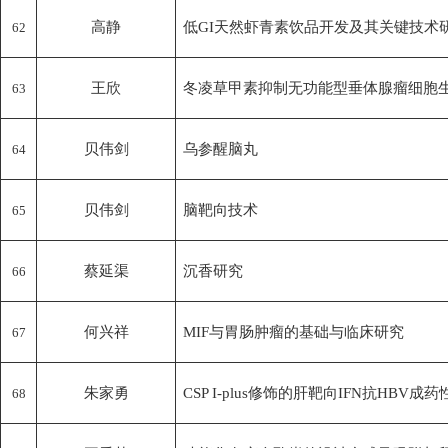
高静
低GI天然虾青素饮品开发及其关键技术
62
王欣
冬凌草甲素抑制无功能型垂体腺瘤细胞
63
贝伟剑
乌参醒脑丸
64
贝伟剑
脑靶向技术
65
蔡延渠
沉香研究
66
何兴祥
MIF与胃肠肿瘤的基础与临床研究
67
朱家勇
CSP I-plus修饰的肝靶向IFN抗HBV成
68