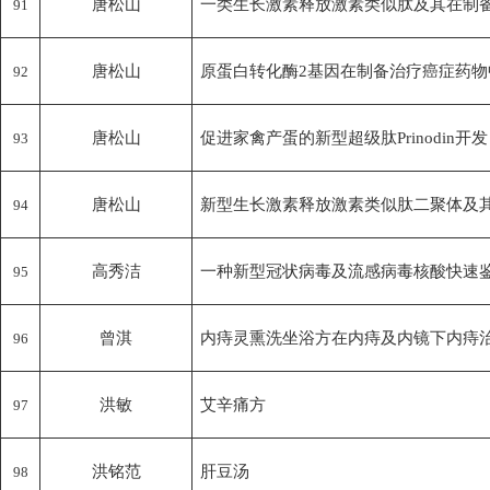
唐松山
一类生长激素释放激素类似肽及其在制
91
唐松山
原蛋白转化酶2基因在制备治疗癌症药物
92
唐松山
促进家禽产蛋的新型超级肽Prinodin开发
93
唐松山
新型生长激素释放激素类似肽二聚体及
94
高秀洁
一种新型冠状病毒及流感病毒核酸快速
95
曾淇
内痔灵熏洗坐浴方在内痔及内镜下内痔
96
洪敏
艾辛痛方
97
洪铭范
肝豆汤
98