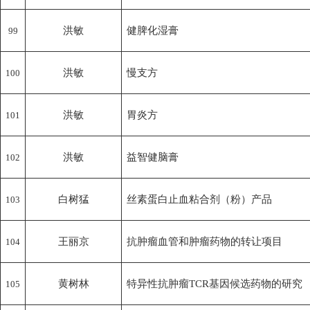
洪敏
健脾化湿膏
99
洪敏
慢支方
100
洪敏
胃炎方
101
洪敏
益智健脑膏
102
白树猛
丝素蛋白止血粘合剂（粉）产品
103
王丽京
抗肿瘤血管和肿瘤药物的转让项目
104
黄树林
特异性抗肿瘤TCR基因候选药物的研究
105