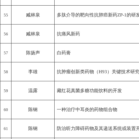
臧林泉
多肽介导的靶向性抗肺癌新药ZP-1的研
55
臧林泉
抗痛风新药
56
陈扬声
白药膏
57
李雄
抗肿瘤创新类药物（H93）关键技术研
58
温露
藏红花真菌多糖功能饮料的开发
59
陈钢
一种治疗中耳炎的药物组合物
60
陈钢
防治听力障碍药物及其递送系统或装置
61