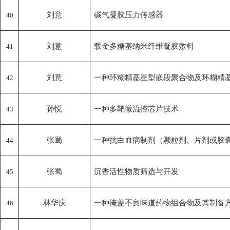
刘意
碳气凝胶压力传感器
40
刘意
载金多糖基纳米纤维凝胶敷料
41
刘意
一种环糊精基星型嵌段聚合物及环糊精
42
孙悦
一种多靶微流控芯片技术
43
张蜀
一种抗白血病制剂（颗粒剂、片剂或胶
44
张蜀
沉香活性物质筛选与开发
45
林华庆
一种掩盖不良味道药物组合物及其制备
46