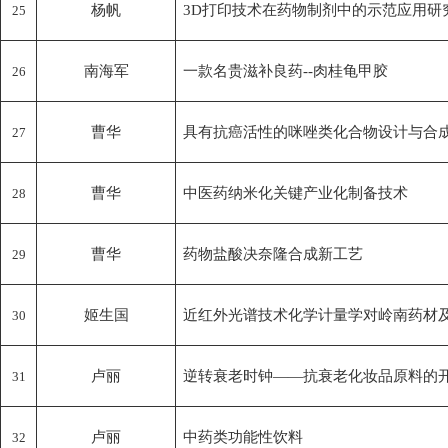
杨帆
3D打印技术在药物制剂中的示范应用研
25
南海军
一款名贵滋补良药--肉桂龟甲胶
26
曹华
具有抗癌活性的咪唑类化合物设计与合
27
曹华
中医药纳米化关键产业化制备技术
28
曹华
药物盐酸决奈隆合成新工艺
29
姬生国
近红外光谱技术化学计量学对岭南药材
30
卢丽
逆转衰老时钟——抗衰老化妆品原料的
31
卢丽
中药类功能性饮料
32