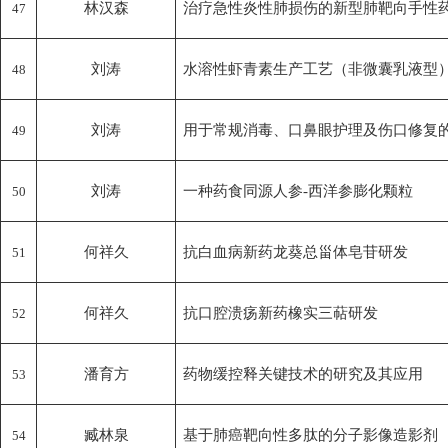
林汉森
治疗急性炎性肺损伤的新型肺靶向手性药物
47
刘涛
水溶性虾青素生产工艺（非微囊乳液型
48
刘涛
用于常规消毒、口鼻眼护理及伤口修复
49
刘涛
一种药食同源人参-西洋参膨化颗粒
50
何祥久
抗白血病新药龙葵总甾体皂苷研发
51
何祥久
抗口腔溃疡新药橡实三萜研发
52
潘育方
药物缓控释关键技术的研究及其应用
53
臧林泉
基于肺癌靶向性多肽的分子影像造影剂
54