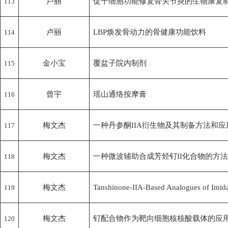
卢丽
促干细胞功能修复骨关节炎的生物康复
113
卢丽
LBP焕发骨动力的骨健康功能饮料
114
金小宝
覆盆子院内制剂
115
曾宇
瑶山通络按摩膏
116
梅文杰
一种丹参酮IIA衍生物及其制备方法和应
117
梅文杰
一种微波辅助合成芳烃钌II化合物的方法
118
梅文杰
Tanshinone-IIA-Based Analogues of Imidazo
119
梅文杰
钌配合物作为靶向细胞核核酸载体的应
120