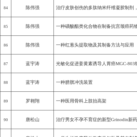
陈伟强
治疗皮肤创伤的多肽纳米纤维凝胶制剂
84
陈伟强
一种磺酸酯类化合物在制备抗宫颈癌药
85
陈伟强
一种红葱头提取物及其制备方法与应用
86
蓝宇涛
光敏化促进姜黄素诱导人胃癌MGC-80
87
蓝宇涛
一种膀胱冲洗装置
88
罗翱翔
一种医用骨科上肢抬高架
89
唐松山
治疗男女不孕不育症的新型Grinodin新
90