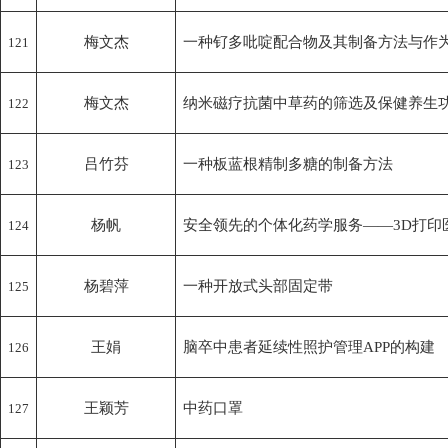
梅文杰
一种钌多吡啶配合物及其制备方法与作
121
梅文杰
纳米磁疗抗菌中草药的筛选及保健养生
122
吕竹芬
一种板蓝根精制多糖的制备方法
123
杨帆
安全领先的个体化药学服务——3D打印
124
杨碧萍
一种开放式头部固定带
125
王娟
脑卒中患者延续性照护管理APP的构建
126
王颖芳
中药口罩
127