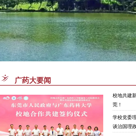
一池碧水清如许 天光云影共
广药大要闻
校地共建
莞！
学校党委
谈治国理