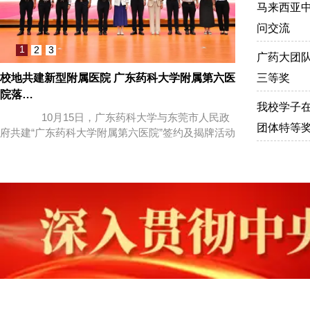
马来西亚
问交流
2
1
3
广药大团
校地共建新型附属医院 广东药科大学附属第六医
学校党委理论
三等奖
院落…
彻《…
我校学子在
10月15日，广东药科大学与东莞市人民政
​ 10月14
团体特等
府共建“广东药科大学附属第六医院”签约及揭牌活动
学习会，深入学
在…
卷，…