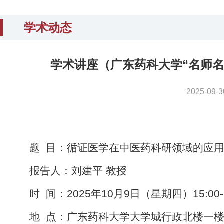
学术动态
学术讲座（广东药科大学“名师名
2025-0
题 目：
循证医学在中医药科研领域的应
报告人：刘建平
教授
时
间：
2025年
1
0
月
9
日（星期
四
）
1
5
:
0
0
地
点：
广东药科大学
大学城
行政北楼一