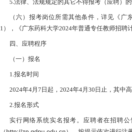
5.
法律、法规规定的其它不得报考（应聘）的
（六）报考岗位所需其他条件，详见
《广
1
），《广东药科大学
2024
年普通专任教师招聘
四、
应聘程序
（一）报名
1.
报名时间
2024
年
4
月
7
日起，
2024
年
4
月
30
日止，其中高
2.
报名形式
实行网络系统实名报考。应聘者在招聘公
（
http://zp.gdpu.edu.cn
），按提示依次进行注